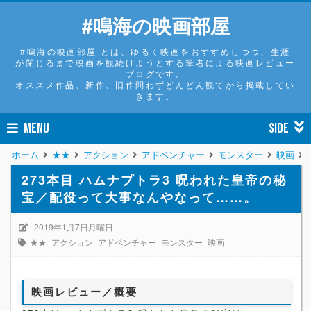
#鳴海の映画部屋
#鳴海の映画部屋 とは、ゆるく映画をおすすめしつつ、生涯
が閉じるまで映画を観続けようとする筆者による映画レビュー
ブログです。
オススメ作品、新作、旧作問わずどんどん観てから掲載してい
きます。
MENU
SIDE
ホーム
★★
アクション
アドベンチャー
モンスター
映画
273本目 ハムナプトラ3 呪われた皇帝の秘
宝／配役って大事なんやなって……。
2019年1月7日月曜日
★★
アクション
アドベンチャー
モンスター
映画
映画レビュー／概要