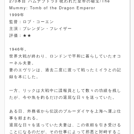
273本目 ハムナプトラ3 呪われた皇帝の秘宝/The
Mummy: Tomb of the Dragon Emperor
1999年
監督：ロブ・コーエン
主演：ブレンダン・フレイザー
評価：★★
1946年。
世界大戦が終わり、ロンドンで平和に暮らしていたオコ
ーネル夫妻。
妻のエヴリンは、過去二度に渡って戦ったミイラとの記
録を本にした。
一方、リックは大戦中に諜報員として数々の功績を残し
たが、今や魚を釣るだけの退屈な日々を送っていた。
ある日、外務省から伝説のブルーダイヤを上海へ運ぶ仕
事を頼まれる。
退屈な日々を送っていた夫妻は、この依頼を引き受ける
ことになるのだが、その仕事によって邪悪と対峙するこ