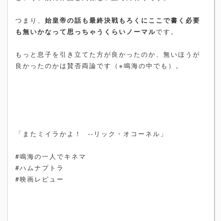
つまり、
始皇帝の話も最終決戦もろくにここで書く必要
も無いかなって思っちゃうくらいノーマル
です。
もっと息子を引き立てた方が良かったのか、無いほうが
良かったのかは賛否両論です（※鳴海の中でも）。
「またミイラかよ！ --リック・オコーネル」
#鳴海の一人でキネマ
#ハムナプトラ
#映画レビュー