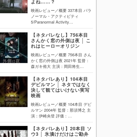
よね……？
映画レビュー／概要 337本目 パラ
ノーマル・アクティビティ
5/Paranormal Activity…
【ネタバレなし】756本目
さんかく窓の外側は夜 │ こ
れはヒーローオリジン
映画レビュー／概要 756本目 さん
かく窓の外側は夜 2021年 監督：
森ガキ侑大 主演：岡田将生…
【ネタバレあり】104本目
デビルマン │ ネタではなく
決して観てはいけない実写
映画
映画レビュー／概要 104本目 デビ
ルマン 2004年 監督：那須博之 主
演：伊崎央登 評価：…
【ネタバレあり】20本目 ソ
ウ3 │ 氷漬けだけはご勘弁