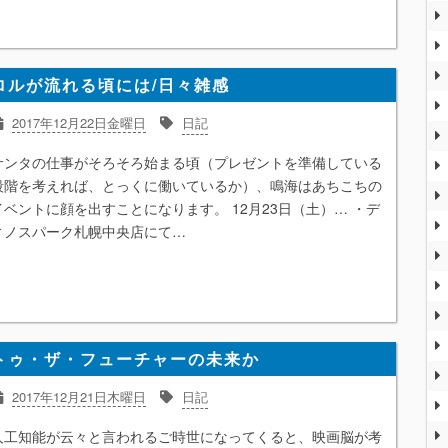
ロルが流れる頃には/日々雑感
2017年12月22日金曜日
日記
サンタの仕事がそろそろ始まる頃（プレゼントを準備している
段階を考えれば、とっくに働いているか）、鳴海はあちこちの
イベントに顔を出すことになります。 12月23日（土）… ・デ
ィノスパーク札幌中央店にて…
トゥ・ザ・フューチャーの未来か
2017年12月21日木曜日
日記
人工知能が云々と言われるご時世になってくると、映画脳が考