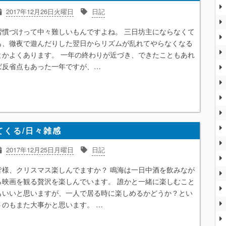
2017年12月26日火曜日
日記
習慣づけって中々難しいもんですよね。 三日坊主にならなくて
も、徹夜で遊んだりした翌日からリズムが乱れてやらなくなる
とかよくあります。 一年の終わりが近づき、できたこともあれ
ば反省点もあった一年ですが、…
くる/日々雑感
2017年12月25日月曜日
日記
皆様、クリスマス楽しんでますか？ 鳴海は一日中酒を飲みなが
ら映画を観る贅沢を楽しんでいます。 誰かと一緒に楽しむこと
もいいと思いますが、一人で居る時に楽しめるかどうか？とい
うのもまた大事かと思います。 …