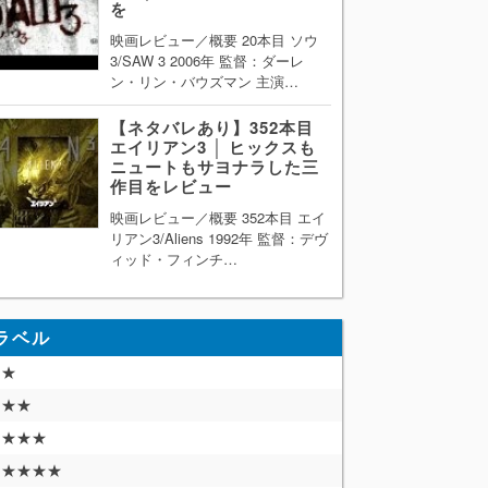
を
映画レビュー／概要 20本目 ソウ
3/SAW 3 2006年 監督：ダーレ
ン・リン・バウズマン 主演…
【ネタバレあり】352本目
エイリアン3 │ ヒックスも
ニュートもサヨナラした三
作目をレビュー
映画レビュー／概要 352本目 エイ
リアン3/Aliens 1992年 監督：デヴ
ィッド・フィンチ…
ラベル
★
★★
★★★
★★★★