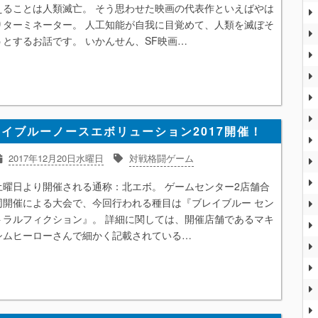
えることは人類滅亡。 そう思わせた映画の代表作といえばやは
りターミネーター。 人工知能が自我に目覚めて、人類を滅ぼそ
うとするお話です。 いかんせん、SF映画…
レイブルーノースエボリューション2017開催！
2017年12月20日水曜日
対戦格闘ゲーム
土曜日より開催される通称：北エボ。 ゲームセンター2店舗合
同開催による大会で、今回行われる種目は『ブレイブルー セン
トラルフィクション』。 詳細に関しては、開催店舗であるマキ
シムヒーローさんで細かく記載されている…