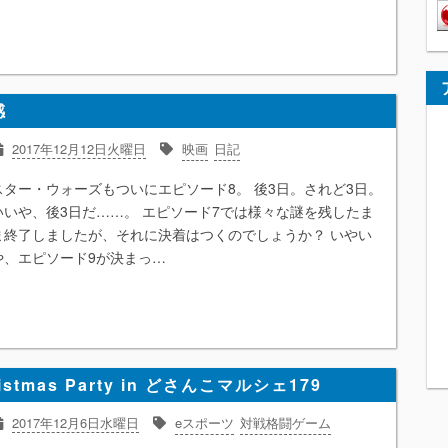
感
2017年12月12日火曜日
映画
日記
スター・ウォーズもついにエピソード8。 後3日。されど3日。
いいや、後3日だ……。 エピソード7では様々な謎を残したま
ま終了しましたが、それに決着はつくのでしょうか？ いやい
や、エピソード9が決まっ…
ristmas Party in どさんこマルシェ179
2017年12月6日水曜日
eスポーツ
対戦格闘ゲーム