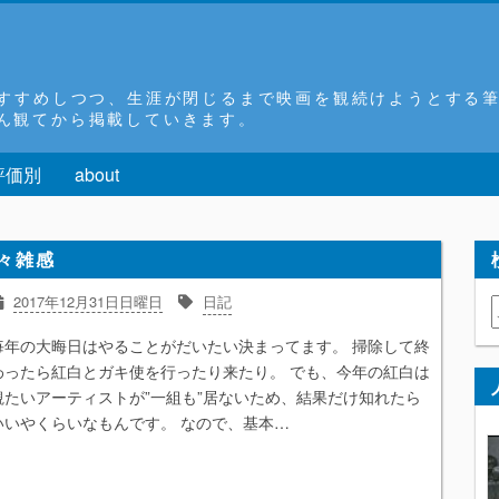
おすすめしつつ、生涯が閉じるまで映画を観続けようとする
ん観てから掲載していきます。
評価別
about
々雑感
2017年12月31日日曜日
日記
毎年の大晦日はやることがだいたい決まってます。 掃除して終
わったら紅白とガキ使を行ったり来たり。 でも、今年の紅白は
観たいアーティストが”一組も”居ないため、結果だけ知れたら
いいやくらいなもんです。 なので、基本…