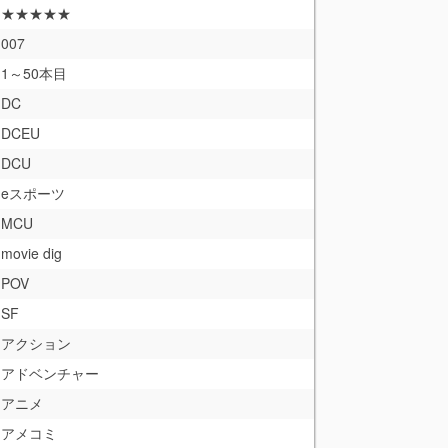
★★★★★
007
1～50本目
DC
DCEU
DCU
eスポーツ
MCU
movie dig
POV
SF
アクション
アドベンチャー
アニメ
アメコミ