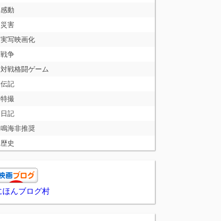
感動
災害
実写映画化
戦争
対戦格闘ゲーム
伝記
特撮
日記
鳴海非推奨
歴史
にほんブログ村