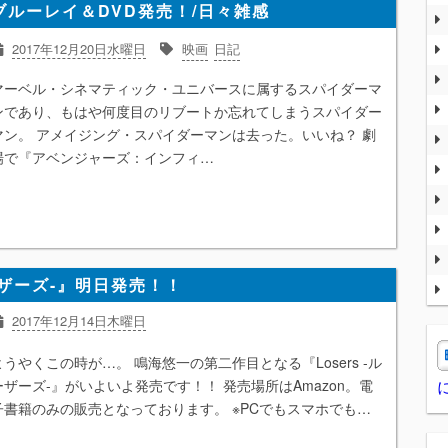
ルーレイ＆DVD発売！/日々雑感
2017年12月20日水曜日
映画
日記
マーベル・シネマティック・ユニバースに属するスパイダーマ
ンであり、もはや何度目のリブートか忘れてしまうスパイダー
マン。 アメイジング・スパイダーマンは去った。いいね？ 劇
場で『アベンジャーズ：インフィ…
ーザーズ-』明日発売！！
2017年12月14日木曜日
ようやくこの時が…。 鳴海悠一の第二作目となる『Losers -ル
ーザーズ-』がいよいよ発売です！！ 発売場所はAmazon。電
子書籍のみの販売となっております。 ※PCでもスマホでも…