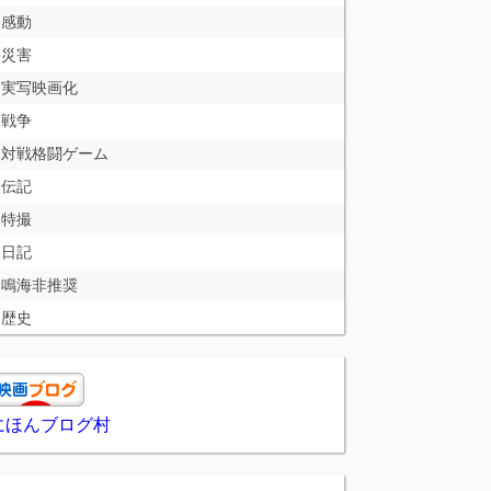
感動
災害
実写映画化
戦争
対戦格闘ゲーム
伝記
特撮
日記
鳴海非推奨
歴史
にほんブログ村