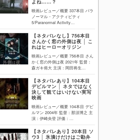
よね……？
映画レビュー／概要 337本目 パラ
ノーマル・アクティビティ
5/Paranormal Activity…
【ネタバレなし】756本目
さんかく窓の外側は夜 │ こ
れはヒーローオリジン
映画レビュー／概要 756本目 さん
かく窓の外側は夜 2021年 監督：
森ガキ侑大 主演：岡田将生…
【ネタバレあり】104本目
デビルマン │ ネタではなく
決して観てはいけない実写
映画
映画レビュー／概要 104本目 デビ
ルマン 2004年 監督：那須博之 主
演：伊崎央登 評価：…
【ネタバレあり】20本目 ソ
ウ3 │ 氷漬けだけはご勘弁