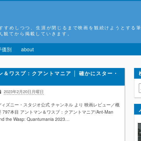
おすすめしつつ、生涯が閉じるまで映画を観続けようとする
ん観てから掲載していきます。
評価別
about
ン＆ワスプ：クアントマニア │ 確かにスター・
2023年2月20日月曜日
★★★
MCU
SF
アクション
アドベンチャー
アメコミ
ディズニー・スタジオ公式 チャンネル より 映画レビュー／概
ヒーロー
マーベル
映画
要 797本目 アントマン＆ワスプ：クアントマニア/Ant-Man
nd the Wasp: Quantumania 2023…