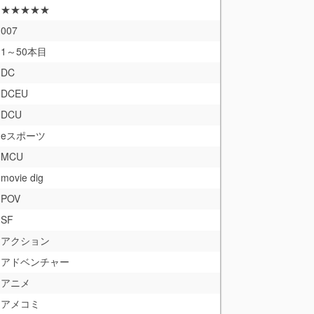
★★★★★
007
1～50本目
DC
DCEU
DCU
eスポーツ
MCU
movie dig
POV
SF
アクション
アドベンチャー
アニメ
アメコミ