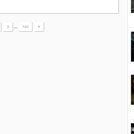
...
3
140