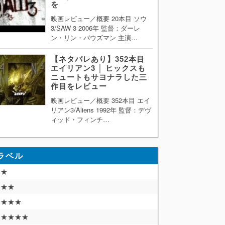
を
映画レビュー／概要 20本目 ソウ
3/SAW 3 2006年 監督：ダーレ
ン・リン・バウズマン 主演…
【ネタバレあり】352本目
エイリアン3 │ ヒックスも
ニュートもサヨナラした三
作目をレビュー
映画レビュー／概要 352本目 エイ
リアン3/Aliens 1992年 監督：デヴ
ィッド・フィンチ…
ラベル
★
★★
★★★
★★★★