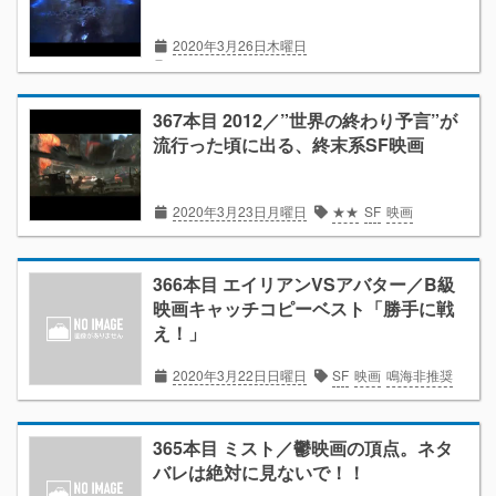
2020年3月26日木曜日
★★★★
SF
サメ
映画
367本目 2012／”世界の終わり予言”が
流行った頃に出る、終末系SF映画
2020年3月23日月曜日
★★
SF
映画
366本目 エイリアンVSアバター／B級
映画キャッチコピーベスト「勝手に戦
え！」
2020年3月22日日曜日
SF
映画
鳴海非推奨
365本目 ミスト／鬱映画の頂点。ネタ
バレは絶対に見ないで！！