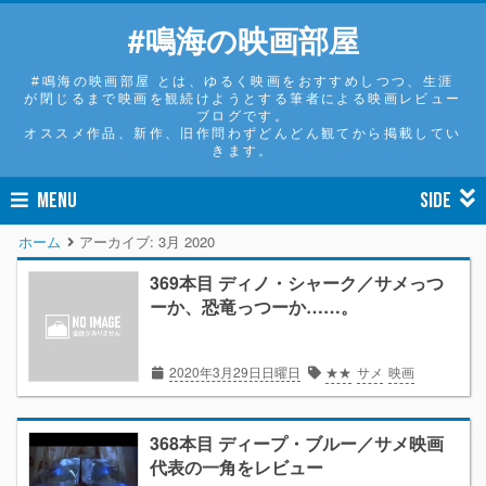
#鳴海の映画部屋
#鳴海の映画部屋 とは、ゆるく映画をおすすめしつつ、生涯
が閉じるまで映画を観続けようとする筆者による映画レビュー
ブログです。
オススメ作品、新作、旧作問わずどんどん観てから掲載してい
きます。
MENU
SIDE
ホーム
アーカイブ:
3月 2020
369本目 ディノ・シャーク／サメっつ
ーか、恐竜っつーか……。
2020年3月29日日曜日
★★
サメ
映画
368本目 ディープ・ブルー／サメ映画
代表の一角をレビュー