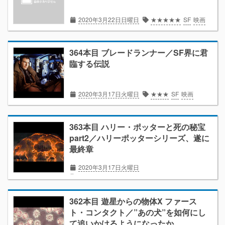
2020年3月22日日曜日
★★★★★
SF
映画
364本目 ブレードランナー／SF界に君
臨する伝説
2020年3月17日火曜日
★★★
SF
映画
363本目 ハリー・ポッターと死の秘宝
part2／ハリーポッターシリーズ、遂に
最終章
2020年3月17日火曜日
★★★★
ファンタジー
映画
362本目 遊星からの物体X ファース
ト・コンタクト／”あの犬”を如何にし
て追いかけるようになったか