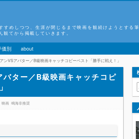
おすすめしつつ、生涯が閉じるまで映画を観続けようとする
ん観てから掲載していきます。
評価別
about
イリアンVSアバター／B級映画キャッチコピーベスト「勝手に戦え！」
Sアバター／B級映画キャッチコピ
」
映画
鳴海非推奨