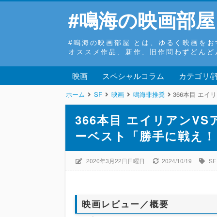
#鳴海の映画部屋
#鳴海の映画部屋 とは、ゆるく映画を
オススメ作品、新作、旧作問わずどんど
映画
スペシャルコラム
カテゴリ/
ホーム
SF
映画
鳴海非推奨
366本目 エ
366本目 エイリアンV
ーベスト「勝手に戦え！
2020年3月22日日曜日
2024/10/19
SF
映画レビュー／概要