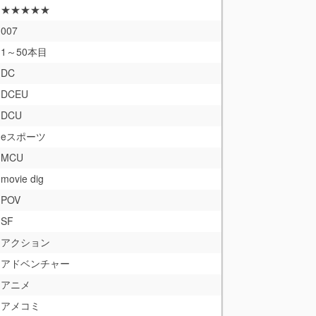
★★★★★
007
1～50本目
DC
DCEU
DCU
eスポーツ
MCU
movie dig
POV
SF
アクション
アドベンチャー
アニメ
アメコミ