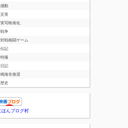
感動
災害
実写映画化
戦争
対戦格闘ゲーム
伝記
特撮
日記
鳴海非推奨
歴史
にほんブログ村