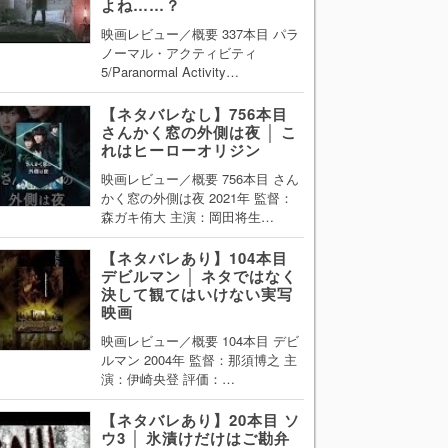
よね……？
映画レビュー／概要 337本目 パラ
ノーマル・アクティビティ
5/Paranormal Activity…
【ネタバレなし】756本目
さんかく窓の外側は夜 │ こ
れはヒーローオリジン
映画レビュー／概要 756本目 さん
かく窓の外側は夜 2021年 監督：
森ガキ侑大 主演：岡田将生…
【ネタバレあり】104本目
デビルマン │ ネタではなく
決して観てはいけない実写
映画
映画レビュー／概要 104本目 デビ
ルマン 2004年 監督：那須博之 主
演：伊崎央登 評価：…
【ネタバレあり】20本目 ソ
ウ3 │ 氷漬けだけはご勘弁