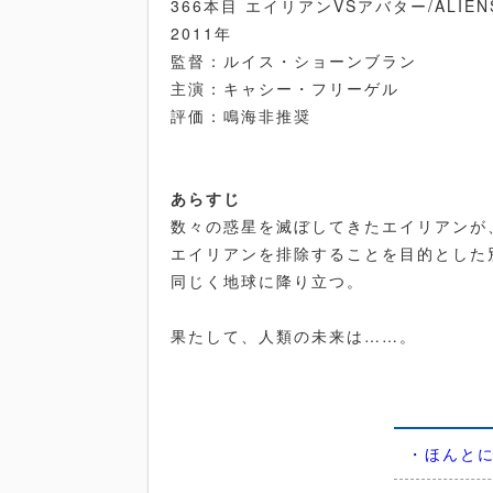
366本目 エイリアンVSアバター/ALIENS 
2011年
監督：ルイス・ショーンブラン
主演：キャシー・フリーゲル
評価：鳴海非推奨
あらすじ
数々の惑星を滅ぼしてきたエイリアンが
エイリアンを排除することを目的とした
同じく地球に降り立つ。
果たして、人類の未来は……。
・ほんと