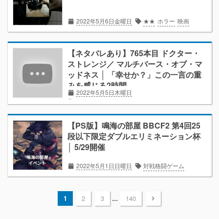
2022年5月6日金曜日
★★
ホラー
映画
【ネタバレあり】765本目 ドクター・
ストレンジ／ マルチバース・オブ・マ
ッドネス │ 「幸せか？」この一言の重
みを感じる2時間
2022年5月5日木曜日
★★★★
MCU
アクション
ドラマ
ヒーロー
ファンタジー
ホラー
マーベル
映画
【PS版】鳴海の部屋 BBCF2 第4回25
段以下限定ダブルエリミネーション杯
│ 5/29開催
2022年5月1日日曜日
対戦格闘ゲーム
...
1
2
3
140