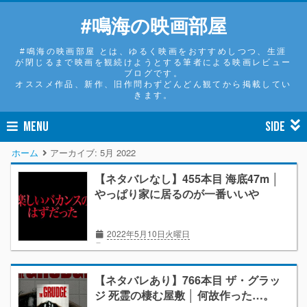
#鳴海の映画部屋
#鳴海の映画部屋 とは、ゆるく映画をおすすめしつつ、生涯
が閉じるまで映画を観続けようとする筆者による映画レビュー
ブログです。
オススメ作品、新作、旧作問わずどんどん観てから掲載してい
きます。
MENU
SIDE
ホーム
アーカイブ:
5月 2022
【ネタバレなし】455本目 海底47m │
やっぱり家に居るのが一番いいや
2022年5月10日火曜日
★★★
サメ
スリラー
ホラー
映画
【ネタバレあり】766本目 ザ・グラッ
ジ 死霊の棲む屋敷 │ 何故作った…。