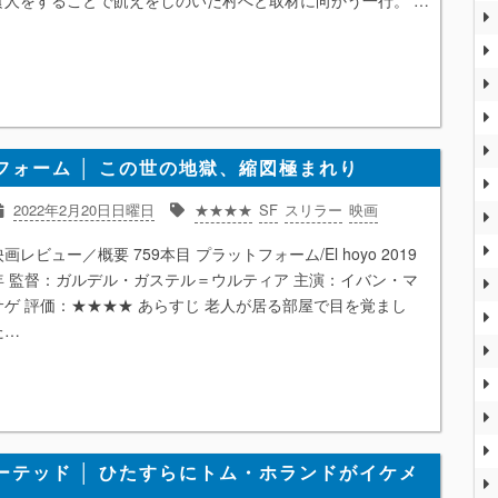
食人をすることで飢えをしのいだ村へと取材に向かう一行。 …
フォーム │ この世の地獄、縮図極まれり
2022年2月20日日曜日
★★★★
SF
スリラー
映画
画レビュー／概要 759本目 プラットフォーム/El hoyo 2019
年 監督：ガルデル・ガステル＝ウルティア 主演：イバン・マ
サゲ 評価：★★★★ あらすじ 老人が居る部屋で目を覚まし
た…
ーテッド │ ひたすらにトム・ホランドがイケメ