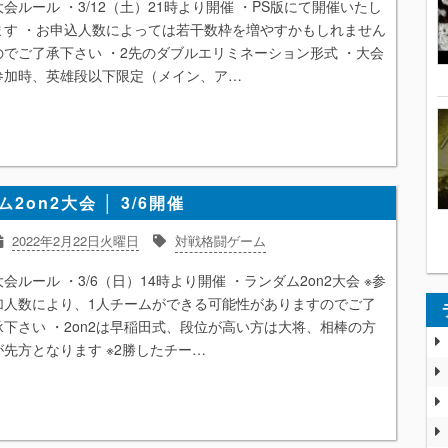
大会ルール ・3/12（土）21時より開催 ・PS版にて開催いたし
ます ・お申込人数によっては若干数枠を増やすかもしれません
のでご了承下さい ・2先のダブルエリミネーション形式 ・大会
参加時、英雄段以下限定（メイン、ア…
2on2大会 │ 3/6開催
2022年2月22日火曜日
対戦格闘ゲーム
大会ルール ・3/6（日）14時より開催 ・ランダム2on2大会 ※参
加人数により、1人チームができる可能性がありますのでご了
承下さい ・2on2は早稲田式、段位が高い方は大将、相棒の方
が先方となります ※2勝したチー…