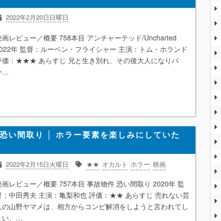
2022年2月20日日曜日
★★★
アクション
アドベンチャー
ゲーム
映画
映画レビュー／概要 758本目 アンチャーテッド/Uncharted
2022年 監督：ルーベン・フライシャー 主演：トム・ホランド
評価：★★★ あらすじ 兄と生き別れ、その後大人になりバ
ー…
 恐い間取り │ ホラー要素を楽しみにしていた
2022年2月15日火曜日
★★
オカルト
ホラー
映画
映画レビュー／概要 757本目 事故物件 恐い間取り 2020年 監
督：中田秀夫 主演：亀梨和也 評価：★★ あらすじ 売れない芸
人の山野ヤマメは、相方からコンビ解消をしようと言われてし
まい、…