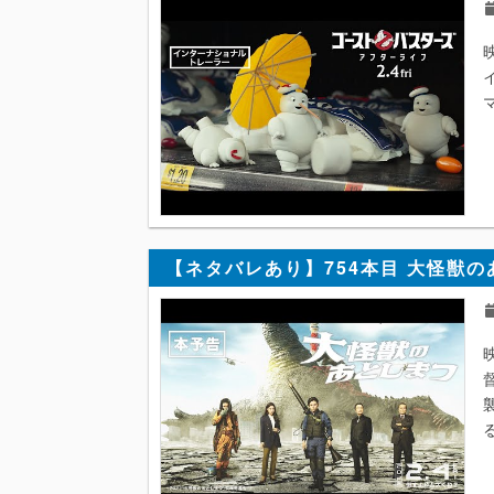
イ
【ネタバレあり】754本目 大怪獣の