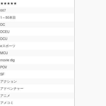
★★★★★
007
1～50本目
DC
DCEU
DCU
eスポーツ
MCU
movie dig
POV
SF
アクション
アドベンチャー
アニメ
アメコミ