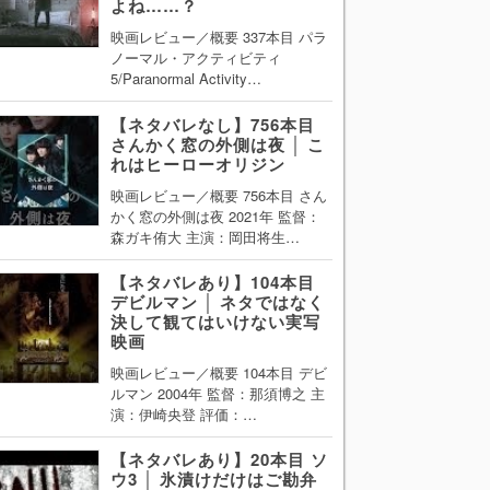
よね……？
映画レビュー／概要 337本目 パラ
ノーマル・アクティビティ
5/Paranormal Activity…
【ネタバレなし】756本目
さんかく窓の外側は夜 │ こ
れはヒーローオリジン
映画レビュー／概要 756本目 さん
かく窓の外側は夜 2021年 監督：
森ガキ侑大 主演：岡田将生…
【ネタバレあり】104本目
デビルマン │ ネタではなく
決して観てはいけない実写
映画
映画レビュー／概要 104本目 デビ
ルマン 2004年 監督：那須博之 主
演：伊崎央登 評価：…
【ネタバレあり】20本目 ソ
ウ3 │ 氷漬けだけはご勘弁