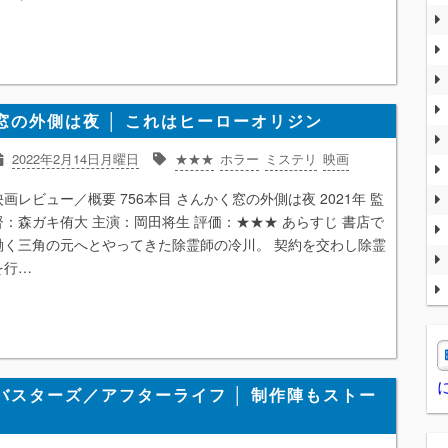
窓の外側は夜 │ これはヒーローオリジン
2022年2月14日月曜日
★★★
ホラー
ミステリ
映画
映画レビュー／概要 756本目 さんかく窓の外側は夜 2021年 監
督：森ガキ侑大 主演：岡田将生 評価：★★★ あらすじ 書店で
働く三角の元へとやってきた除霊師の冷川。 契約を交わし除霊
を行…
バスターズ／アフターライフ │ 制作陣もストー