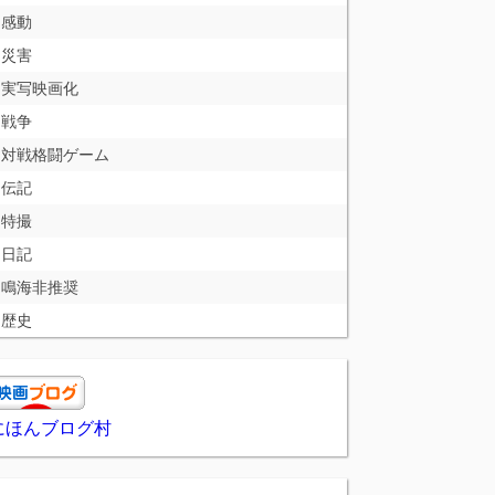
感動
災害
実写映画化
戦争
対戦格闘ゲーム
伝記
特撮
日記
鳴海非推奨
歴史
にほんブログ村