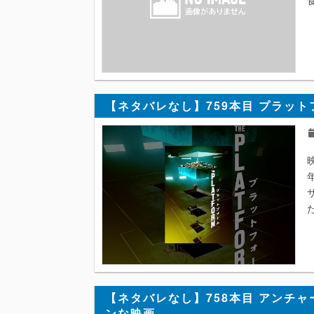
【ネタバレなし】759本目 プラット
映
【ネタバレなし】758本目 アンチャ
ンな映画