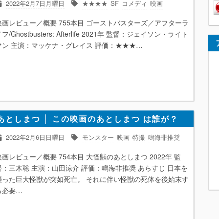
2022年2月7日月曜日
★★★★
SF
コメディ
映画
映画レビュー／概要 755本目 ゴーストバスターズ／アフターラ
フ/Ghostbusters: Afterlife 2021年 監督：ジェイソン・ライト
マン 主演：マッケナ・グレイス 評価：★★★…
あとしまつ │ この映画のあとしまつ は誰が？
2022年2月6日日曜日
モンスター
映画
特撮
鳴海非推奨
映画レビュー／概要 754本目 大怪獣のあとしまつ 2022年 監
督：三木聡 主演：山田涼介 評価：鳴海非推奨 あらすじ 日本を
襲った巨大怪獣が突如死亡。 それに伴い怪獣の死体を後始末す
る必要…