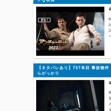
【ネタバレあり】757本目 事故物件
らがっかり