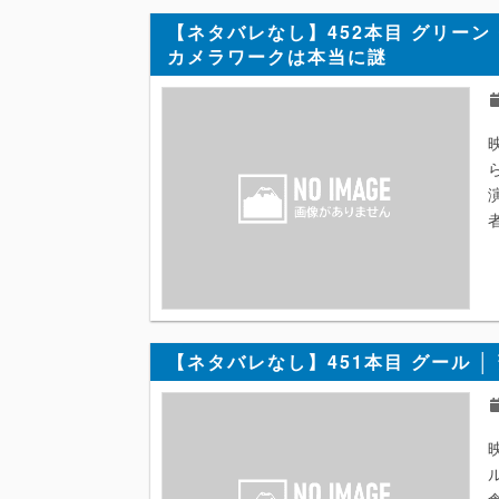
【ネタバレなし】452本目 グリーン
カメラワークは本当に謎
【ネタバレなし】451本目 グール │