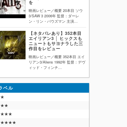
を
映画レビュー／概要 20本目 ソウ
3/SAW 3 2006年 監督：ダーレ
ン・リン・バウズマン 主演…
【ネタバレあり】352本目
エイリアン3 │ ヒックスも
ニュートもサヨナラした三
作目をレビュー
映画レビュー／概要 352本目 エイ
リアン3/Aliens 1992年 監督：デヴ
ィッド・フィンチ…
ラベル
★
★★
★★★
★★★★