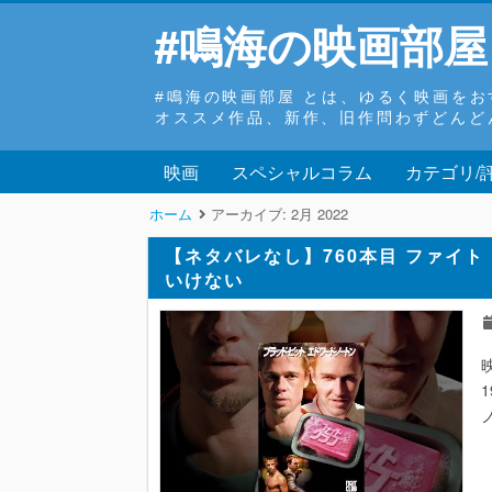
#鳴海の映画部屋
#鳴海の映画部屋 とは、ゆるく映画を
オススメ作品、新作、旧作問わずどんど
映画
スペシャルコラム
カテゴリ/
ホーム
アーカイブ:
2月 2022
【ネタバレなし】760本目 ファイト
いけない