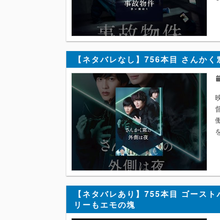
【ネタバレなし】756本目 さんかく
【ネタバレあり】755本目 ゴースト
リーもエモの塊