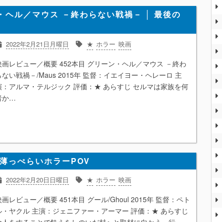
・ヘル／マウス －終わらない戦禍－ │ 最後の
2022年2月21日月曜日
★
ホラー
映画
映画レビュー／概要 452本目 グリーン・ヘル／マウス －終わ
らない戦禍－/Maus 2015年 監督：イエイヨー・ヘレーロ 主
演：アルマ・テルジック 評価：★ あらすじ セルマは家族を何
者か…
 薄っぺらいホラーPOV
2022年2月20日日曜日
★
ホラー
映画
映画レビュー／概要 451本目 グール/Ghoul 2015年 監督：ペト
ル・ヤクル 主演：ジェニファー・アーマー 評価：★ あらすじ