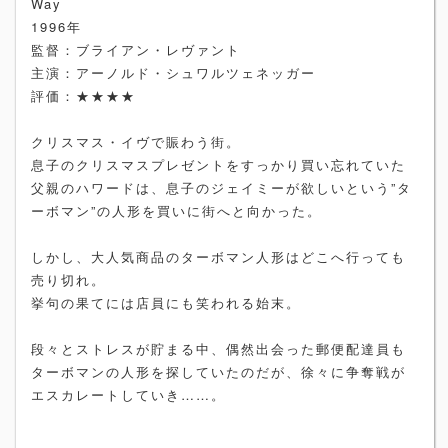
Way
1996年
監督：ブライアン・レヴァント
主演：アーノルド・シュワルツェネッガー
評価：★★★★
クリスマス・イヴで賑わう街。
息子のクリスマスプレゼントをすっかり買い忘れていた
父親のハワードは、息子のジェイミーが欲しいという”タ
ーボマン”の人形を買いに街へと向かった。
しかし、大人気商品のターボマン人形はどこへ行っても
売り切れ。
挙句の果てには店員にも笑われる始末。
段々とストレスが貯まる中、偶然出会った郵便配達員も
ターボマンの人形を探していたのだが、徐々に争奪戦が
エスカレートしていき……。