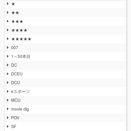
★
★★
★★★
★★★★
★★★★★
007
1～50本目
DC
DCEU
DCU
eスポーツ
MCU
movie dig
POV
SF