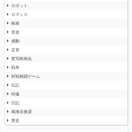
ロボット
ロマンス
映画
音楽
感動
災害
実写映画化
戦争
対戦格闘ゲーム
伝記
特撮
日記
鳴海非推奨
歴史