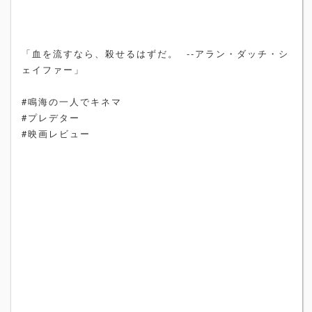
「血を流すなら、殺せるはずだ。 --アラン・ダッチ・シ
ェイファー」
#鳴海の一人でキネマ
#プレデター
#映画レビュー