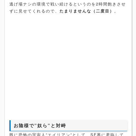
逃げ場ナシの環境で戦い続けるというのを2時間飽きさせ
ずに見せてくれるので、
たまりませんな（二度目）
。
お陰様で”奴ら”と対峙
既に恐怖の宇宙人”エイリアン”として、SF界に君臨して