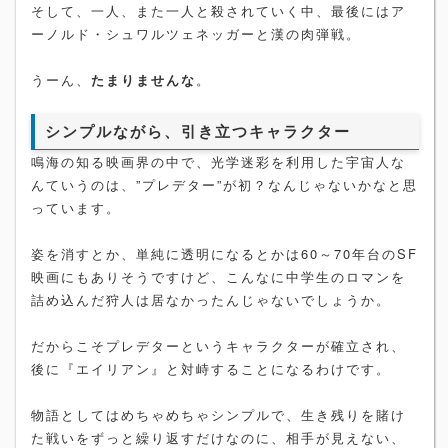
そして、一人、また一人と殺されていく中、最後にはア
ーノルド・シュワルツェネッガーと漢の肉弾戦。
うーん、
たまりませんな
。
シンプルながら、引き立つキャラクター
鳴海の知る映画界の中で、光学迷彩を利用した宇宙人な
んていうのは、”プレデター”が初？なんじゃないかなと思
っています。
姿を消すとか、単純に透明になるとかは60～70年台のSF
映画にもありそうですけど、こんなに中学生のロマンを
詰め込んだ狩人は居なかったんじゃないでしょうか。
だからこそプレデターというキャラクターが確立され、
後に『エイリアン』と対峙することになるわけです。
物語としてはめちゃめちゃシンプルで、生き残りを賭け
た戦いをずっと繰り返すだけなのに、相手が見えない、