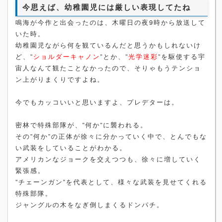
今思えば、幼稚園児には厳しい表現してたね
鳴海が今作と出会ったのは、木曜日の夜9時から放送して
いた時。
幼稚園児ながら何を観ているんだと思うかもしれないけ
ど、”
ショルダーキャノン
”とか、”
光学迷彩
”を駆使する宇
宙人なんて観たことなかったので、そりゃもうテンショ
ン上がりまくりですよね。
今でもカッコいいと思いますよ、プレデターは。
密林で特殊部隊が、”何か”に襲われる。
その”何か”の正体が徐々に分かっていく中で、とんでもな
い武装をしていることがわかる。
アメリカンなジョークを交えつつも、徐々に増していく
緊張感。
”チェーンガン”を代表として、様々な武装を見せてくれる
特殊部隊。
ジャングルの木をなぎ倒しまくるドンパチ。