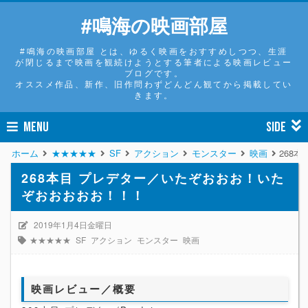
#鳴海の映画部屋
#鳴海の映画部屋 とは、ゆるく映画をおすすめしつつ、生涯
が閉じるまで映画を観続けようとする筆者による映画レビュー
ブログです。
オススメ作品、新作、旧作問わずどんどん観てから掲載してい
きます。
MENU
SIDE
ホーム
★★★★★
SF
アクション
モンスター
映画
268
268本目 プレデター／いたぞおおお！いた
ぞおおおおお！！！
2019年1月4日金曜日
★★★★★
SF
アクション
モンスター
映画
映画レビュー／概要