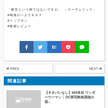
「教官という柄ではないですが。 --マーヴェリック」
#鳴海の一人でキネマ
#トップガン
#映画レビュー
B!
PREV
NEXT
関連記事
【ネタバレなし】495本目 ワンダ
ーウーマン │ DC実写映画屈指の
面...