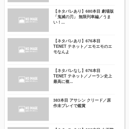
【ネタバレあり】680本目 劇場版
「鬼滅の刃」 無限列車編／うま
い！...
【ネタバレあり】676本目
TENET テネット／エモエモのエ
モなんよ
【ネタバレなし】676本目
TENET テネット／ノーラン史上
最高に複...
383本目 アサシン クリード／原
作未プレイで鑑賞