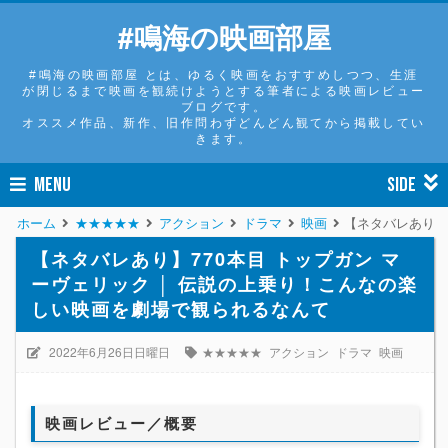
#鳴海の映画部屋
#鳴海の映画部屋 とは、ゆるく映画をおすすめしつつ、生涯
が閉じるまで映画を観続けようとする筆者による映画レビュー
ブログです。
オススメ作品、新作、旧作問わずどんどん観てから掲載してい
きます。
MENU
SIDE
ホーム
★★★★★
アクション
ドラマ
映画
【ネタバレあり】
【ネタバレあり】770本目 トップガン マ
ーヴェリック │ 伝説の上乗り！こんなの楽
しい映画を劇場で観られるなんて
2022年6月26日日曜日
★★★★★
アクション
ドラマ
映画
映画レビュー／概要