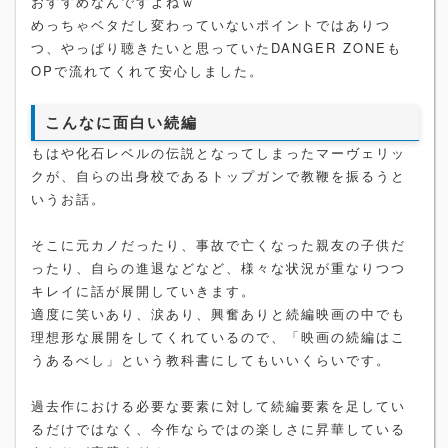
おすすめなんですよねｗ
めっちゃベタだし変わっていないポイントではありつ
つ、やっぱり聴きたいと思っていたDANGER ZONEも
OPで流れてくれて安心しました。
こんなに面白い続編
もはや化石レベルの伝説となってしまったマーヴェリッ
クが、自らの出身校であるトップガンで教鞭を振るうと
いうお話。
そこに元カノだったり、事故で亡くなった親友の子供だ
ったり、自らの進退などなど、様々な状況が重なりつつ
キレイに話が展開していきます。
適度に笑いあり、涙あり、興奮ありと続編映画の中でも
理想形な展開をしてくれているので、「映画の続編はこ
うあるべし」という教科書にしてもいいくらいです。
過去作における必要な要素に対して続編要素を足してい
るだけではなく、今作ならではの楽しさに昇華している