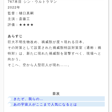
767本目 シン・ウルトラマン
2022年
監督：樋口真嗣
主演：斎藤工
評価：★★★★
あらすじ
巨大不明生物改め、禍威獣が度々現れる日本。
その対策として設置された禍威獣特設対策室（通称：禍
特対）は、新たに現れた禍威獣を迎撃すべく、現場へと
向かう。
そこへ、空から人型巨人が現れ……。
目次
きたぞ、我らの…
あの宇宙人がここまで人気になるとは