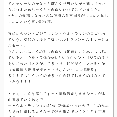
でオッケーなのかなぁとぼんやり思いながら観に行った
らこれまためちゃくちゃ面白い作品でございました。
※今更の投稿になったのは鳴海の仕事周りがちょいと忙し
く……という言い訳投稿。
冒頭からシン・ゴジラ→シン・ウルトラマンのロゴへっ
ていう、初代のウルトラQ→ウルトラマンへのオマージュ
スタート。
うん、これはもう絶対に面白い（確信）。と思いつつ観
ていると、ウルトラQの怪獣というかシン・ゴジラの造形
をいじったゴメスが出てきたり、展開早く巨大不明生物
→禍威獣の説明が挟まったりなんだり……情報多す
ぎ！！でもこういうの好きだから観てしまうのはなんで
だろう！！！
とまぁ、こんな感じでずっと情報過多なままシーンが沢
山過ぎていくわけで。
元々ウルトラマンは約30分1話構成だったので、この作品
もそれに準じるような形で話が進んでいくところも丁度