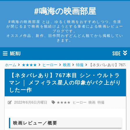
#鳴海の映画部屋
#鳴海の映画部屋 とは、ゆるく映画をおすすめしつつ、生涯
が閉じるまで映画を観続けようとする筆者による映画レビュー
ブログです。
オススメ作品、新作、旧作問わずどんどん観てから掲載してい
きます。
MENU
SIDE
ホーム
★★★★
ヒーロー
映画
特撮
【ネタバレあり】767本
【ネタバレあり】767本目 シン・ウルトラ
マン │ メフィラス星人の印象がバク上がり
した一作
2022年6月6日月曜日
★★★★
ヒーロー
映画
特撮
映画レビュー／概要