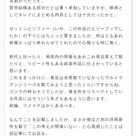
見易かったです。
賛否結構ある部分だとは重々承知していますが、映画と
してキレイにまとめる内容としては十分だったかと。
ゼットンとゾフィー（いや、この作品だとゾーフィでし
たか）の下りにはちょっと驚きましたが、何はともあれ
綺麗さっぱり終わらせてくれたので心残りも特に無く。
初代と比べたり、画面内の情報をあれこれ視点変えて観
たりと、リピート性もある娯楽作品に仕上がっていると
思います。
これをきっかけに、最近は全然観ていなかったウルトラ
マンシリーズを観てみようと思ったくらいですからね。
ゴジラの時もそうでしたが、過去作をリスペクトしてい
る作品にはそういう良さもあるように思います。
続編、リメイクはかくあるべき。
なんてことを記載しましたが、まさか後ほど別の洋画新
作を観て「この考えが間違いない」と心底感じたことは
別記事にてお話を。