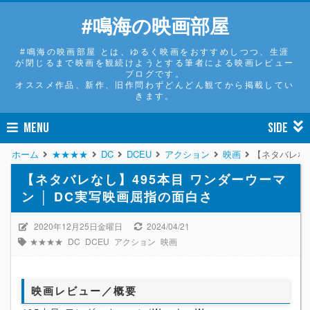
#鳴海の映画部屋
#鳴海の映画部屋 とは、ゆるく映画をおすすめしつつ、生涯
が閉じるまで映画を観続けようとする筆者による映画レビュー
ブログです。
オススメ作品、新作、旧作問わずどんどん観てから掲載してい
きます。
MENU
SIDE
ホーム
★★★★
DC
DCEU
アクション
映画
【ネタバレなし
【ネタバレなし】495本目 ワンダーウーマ
ン │ DC実写映画屈指の面白さ
2020年12月25日金曜日
2024/04/21
★★★★
DC
DCEU
アクション
映画
映画レビュー／概要