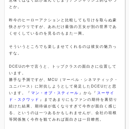
とか。
昨今のヒーローアクションと比較しても引けを取らぬ豪
快さがウリですが、あれだけ最強の王女が別の世界であ
くせくしているのを見るのもまた一興。
そういうところでも楽しませてくれるのは彼女の魅力っ
すな。
DCEUの中で言うと、トップクラスの面白さに位置して
います。
勝手な予測ですが、MCU（マーベル・シネマティック・
ユニバース）に対抗しようとして発足したDCEUだと思
います。『
マン・オブ・スティール
』から『
スーサイ
ド・スクワッド
』まであまりにもファンの期待を裏切り
続けた結果、期待値が低くなりすぎて今作が面白く感じ
る、というのは一つあるかもしれませんが、会社の垣根
等関係無く今作を観てみれば面白さは一目瞭然。