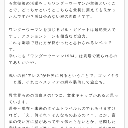
も主役級の活躍をしたワンダーウーマンが主役というこ
とで、どっちかというとこちらを最初に据えても良かっ
たんですが？感は否めない程の面白さです。
ワンダーウーマンを演じるガル・ガドットは超絶美人で
すし、アクションシーンも相当など迫力。
これは劇場で観た方が良かったと思わされるレベルで
す。
幸いにも『ワンダーウーマン1984』は劇場で観られるの
でありがたや。
戦いの神”アレス”が外界に居るということで、ゴッドキラ
ーと盾、それにヘスティアの縄を装備して旅立ち。
異世界ものの面白さの1つに、文化ギャップがあると思っ
ています。
過去～現在～未来のタイムトラベルものでもありますけ
れど、「え、何それ？そんなものあるの？？」とか、言
葉の使い方に壁があって中々伝わらないとか、意図した
意味ではなく話が進んでしまうアンジャッシュ的なやつ