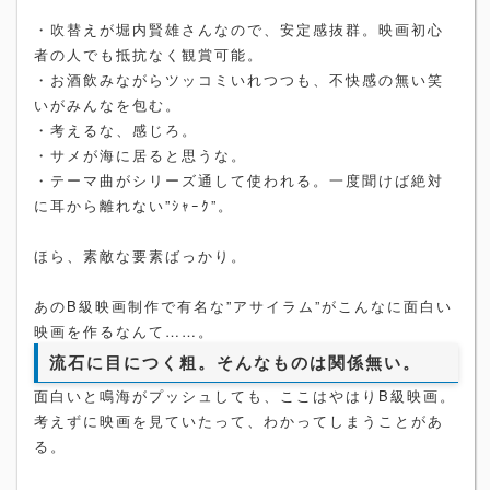
・吹替えが堀内賢雄さんなので、安定感抜群。映画初心
者の人でも抵抗なく観賞可能。
・お酒飲みながらツッコミいれつつも、不快感の無い笑
いがみんなを包む。
・考えるな、感じろ。
・サメが海に居ると思うな。
・テーマ曲がシリーズ通して使われる。一度聞けば絶対
に耳から離れない”ｼｬｰｸ”。
ほら、素敵な要素ばっかり。
あのB級映画制作で有名な”アサイラム”がこんなに面白い
映画を作るなんて……。
流石に目につく粗。そんなものは関係無い。
面白いと鳴海がプッシュしても、ここはやはりB級映画。
考えずに映画を見ていたって、わかってしまうことがあ
る。