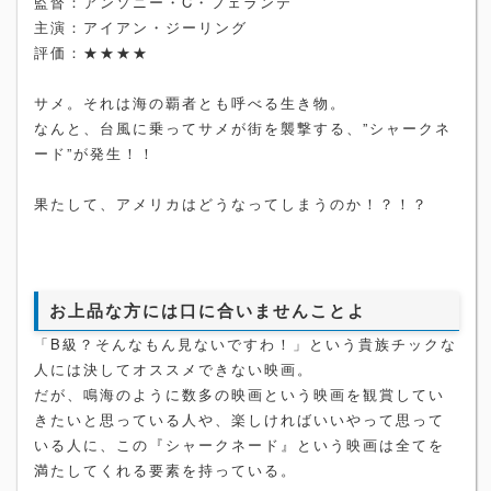
監督：アンソニー・C・フェランテ
主演：アイアン・ジーリング
評価：★★★★
サメ。それは海の覇者とも呼べる生き物。
なんと、台風に乗ってサメが街を襲撃する、”シャークネ
ード”が発生！！
果たして、アメリカはどうなってしまうのか！？！？
お上品な方には口に合いませんことよ
「B級？そんなもん見ないですわ！」という貴族チックな
人には決してオススメできない映画。
だが、鳴海のように数多の映画という映画を観賞してい
きたいと思っている人や、楽しければいいやって思って
いる人に、この『シャークネード』という映画は全てを
満たしてくれる要素を持っている。