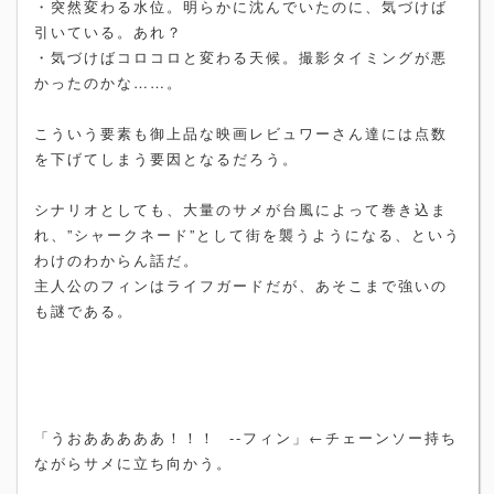
・突然変わる水位。明らかに沈んでいたのに、気づけば
引いている。あれ？
・気づけばコロコロと変わる天候。撮影タイミングが悪
かったのかな……。
こういう要素も御上品な映画レビュワーさん達には点数
を下げてしまう要因となるだろう。
シナリオとしても、大量のサメが台風によって巻き込ま
れ、”シャークネード”として街を襲うようになる、という
わけのわからん話だ。
主人公のフィンはライフガードだが、あそこまで強いの
も謎である。
「うおあああああ！！！ --フィン」←チェーンソー持ち
ながらサメに立ち向かう。