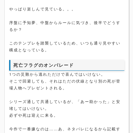
やっぱり楽しんで見ている。。。
序盤に予知夢、中盤からルールに気づき、後半でどうす
るか？
このテンプレを踏襲しているため、いつも通り見やすい
構成となっている。
死亡フラグのオンパレード
1つの災難から逃れただけで喜んではいけない。
そこで回避しても、それはただの伏線となり別の死が登
場人物へプレゼントされる。
シリーズ通して共通しているが、「あー助かった」と安
堵してはいけない。
必ずや死は迎えに来る。
今作で一番嫌なのは……あ、ネタバレになるから記載す