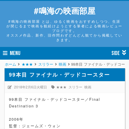
#鳴海の映画部屋
#鳴海の映画部屋 とは、ゆるく映画をおすすめしつつ、生涯
が閉じるまで映画を観続けようとする筆者による映画レビュー
ブログです。
オススメ作品、新作、旧作問わずどんどん観てから掲載してい
きます。
MENU
SIDE
ホーム
★★★
スリラー
映画
99本目 ファイナル・デッドコー
99本目 ファイナル・デッドコースター
2018年2月6日火曜日
★★★
スリラー
映画
99本目 ファイナル・デッドコースター／Final
Destination 3
2006年
監督：ジェームズ・ウォン