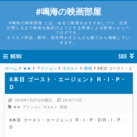
#鳴海の映画部屋
#鳴海の映画部屋 とは、ゆるく映画をおすすめしつつ、生涯
が閉じるまで映画を観続けようとする筆者による映画レビュー
ブログです。
オススメ作品、新作、旧作問わずどんどん観てから掲載してい
きます。
MENU
SIDE
ホーム
★★
アクション
オカルト
映画
8本目 ゴースト・エー
8本目 ゴースト・エージェント R・I・P・
D
2016年7月27日水曜日
2016/11/23
★★
アクション
オカルト
映画
8本目 ゴースト・エージェント R・I・P・D/R・I・P・
D