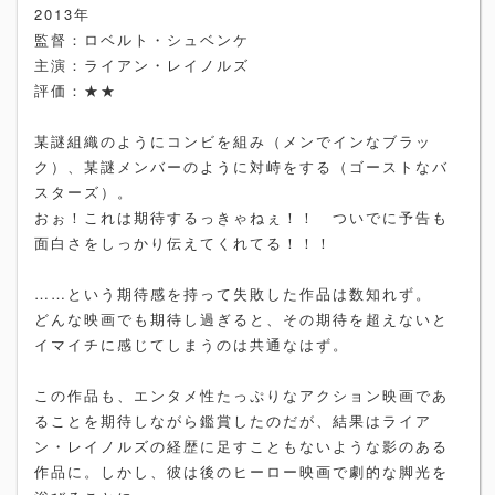
2013年
監督：ロベルト・シュベンケ
主演：ライアン・レイノルズ
評価：★★
某謎組織のようにコンビを組み（メンでインなブラッ
ク）、某謎メンバーのように対峙をする（ゴーストなバ
スターズ）。
おぉ！これは期待するっきゃねぇ！！ ついでに予告も
面白さをしっかり伝えてくれてる！！！
……という期待感を持って失敗した作品は数知れず。
どんな映画でも期待し過ぎると、その期待を超えないと
イマイチに感じてしまうのは共通なはず。
この作品も、エンタメ性たっぷりなアクション映画であ
ることを期待しながら鑑賞したのだが、結果はライア
ン・レイノルズの経歴に足すこともないような影のある
作品に。しかし、彼は後のヒーロー映画で劇的な脚光を