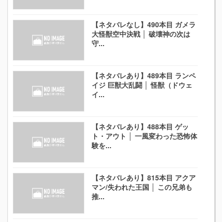
【ネタバレなし】490本目 ガメラ
大怪獣空中決戦 │ 破壊神の次は
守...
【ネタバレあり】489本目 ランペ
イジ 巨獣大乱闘 │ 怪獣（ドウェ
イ...
【ネタバレあり】488本目 ゲッ
ト・アウト │ 一風変わった恐怖体
験を...
【ネタバレあり】815本目 アクア
マン/失われた王国 │ この兄弟も
推...