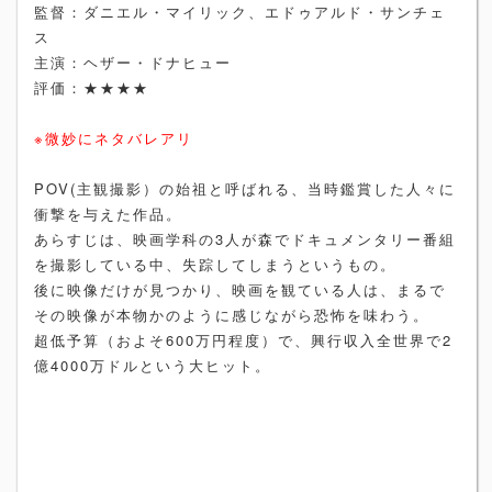
監督：ダニエル・マイリック、エドゥアルド・サンチェ
ス
主演：ヘザー・ドナヒュー
評価：★★★★
※微妙にネタバレアリ
POV(主観撮影）の始祖と呼ばれる、当時鑑賞した人々に
衝撃を与えた作品。
あらすじは、映画学科の3人が森でドキュメンタリー番組
を撮影している中、失踪してしまうというもの。
後に映像だけが見つかり、映画を観ている人は、まるで
その映像が本物かのように感じながら恐怖を味わう。
超低予算（およそ600万円程度）で、興行収入全世界で2
億4000万ドルという大ヒット。