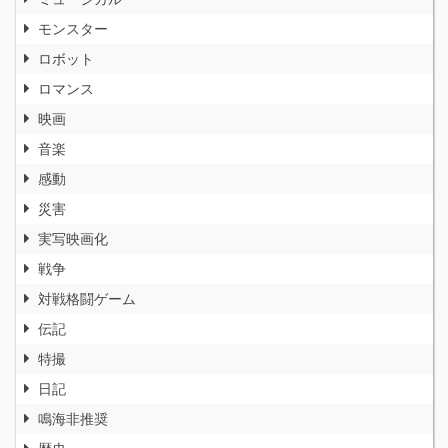
モンスター
ロボット
ロマンス
映画
音楽
感動
災害
実写映画化
戦争
対戦格闘ゲーム
伝記
特撮
日記
鳴海非推奨