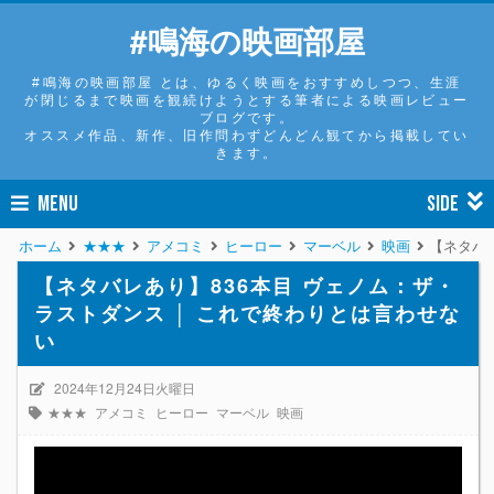
#鳴海の映画部屋
#鳴海の映画部屋 とは、ゆるく映画をおすすめしつつ、生涯
が閉じるまで映画を観続けようとする筆者による映画レビュー
ブログです。
オススメ作品、新作、旧作問わずどんどん観てから掲載してい
きます。
MENU
SIDE
ホーム
★★★
アメコミ
ヒーロー
マーベル
映画
【ネタバ
【ネタバレあり】836本目 ヴェノム：ザ・
ラストダンス │ これで終わりとは言わせな
い
2024年12月24日火曜日
★★★
アメコミ
ヒーロー
マーベル
映画