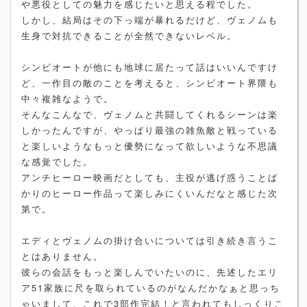
や悪役としての魅力を感じたいと思える程でした。
しかし、結局はその下っ端が暴れるだけど、ヴェノムも
生身で対抗できることが全然できないレベル。
シンビオートが他にも地球に居たって話はいいんですけ
ど、一作目の敵のことを考えると、シンビオート界隈も
中々複雑なようで。
そんなこんなで、ヴェノムと共闘してくれるシーンは楽
しかったんですが、やっぱり最強の雑魚敵と戦っている
と楽しいようなもっと優勢になって欲しいような不思議
な感覚でした。
アンチヒーロー映画だとしても、主役が逃げ惑うことば
かりのヒーロー作品って楽しみにくいんだなと感じた次
第で。
エディとヴェノムの掛け合いについては引き続き言うこ
とはありません。
彼らの会話をもっと楽しんでいたいのに、先述したエリ
ア51家族に尺を取られているのがなんだかなぁと思っち
ゃいまして、これで3部作完結！と言われてもしっくりこ