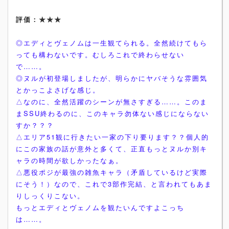
評価：★★★
◎エディとヴェノムは一生観てられる。全然続けてもら
っても構わないです。むしろこれで終わらせない
で……。
◎ヌルが初登場しましたが、明らかにヤバそうな雰囲気
とかっこよさげな感じ。
△なのに、全然活躍のシーンが無さすぎる……。このま
まSSU終わるのに、このキャラ勿体ない感じにならない
すか？？？
△エリア51観に行きたい一家の下り要ります？？個人的
にこの家族の話が意外と多くて、正直もっとヌルか別キ
ャラの時間が欲しかったなぁ。
△悪役ポジが最強の雑魚キャラ（矛盾しているけど実際
にそう！）なので、これで3部作完結、と言われてもあま
りしっくりこない。
もっとエディとヴェノムを観たいんですよこっち
は……。