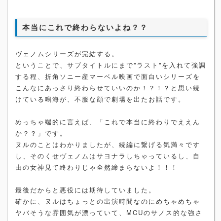
本当にこれで終わらないよね？？
ヴェノムシリーズが完結する。
ということで、サブタイトルにまで”ラスト”を入れて強調
する程、折角ソニー産マーベル映画で面白いシリーズを
こんなにあっさり終わらせていいのか！？！？と思い続
けている鳴海が、不服な顔で劇場を出たお話です。
めっちゃ端的に言えば、「これで本当に終わりでええん
か？？」です。
ヌルのことはわかりましたが、続編に繋げる気満々です
し、そのくせヴェノムはサヨナラしちゃっているし、自
由の女神見て終わりじゃ全然締まらないよ！！！
最後だからと悪役には期待していました。
確かに、ヌルはちょっとの出演時間なのにめちゃめちゃ
ヤバそうな雰囲気が漂っていて、MCUのサノス的な強さ