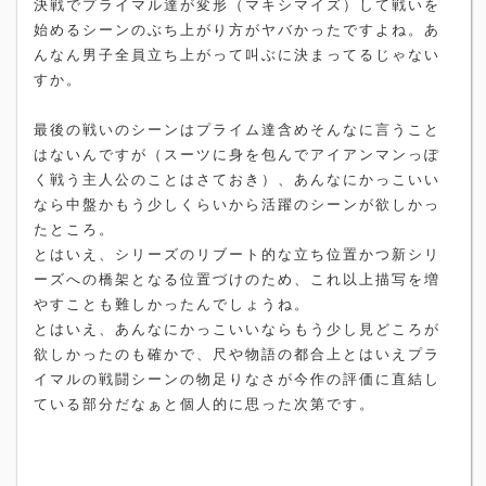
決戦でプライマル達が変形（マキシマイズ）して戦いを
始めるシーンのぶち上がり方がヤバかったですよね。あ
んなん男子全員立ち上がって叫ぶに決まってるじゃない
すか。
最後の戦いのシーンはプライム達含めそんなに言うこと
はないんですが（スーツに身を包んでアイアンマンっぽ
く戦う主人公のことはさておき）、あんなにかっこいい
なら中盤かもう少しくらいから活躍のシーンが欲しかっ
たところ。
とはいえ、シリーズのリブート的な立ち位置かつ新シリ
ーズへの橋架となる位置づけのため、これ以上描写を増
やすことも難しかったんでしょうね。
とはいえ、あんなにかっこいいならもう少し見どころが
欲しかったのも確かで、尺や物語の都合上とはいえプラ
イマルの戦闘シーンの物足りなさが今作の評価に直結し
ている部分だなぁと個人的に思った次第です。