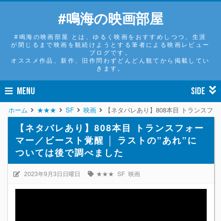
#鳴海の映画部屋
#鳴海の映画部屋 とは、ゆるく映画をおすすめしつつ、生涯
が閉じるまで映画を観続けようとする筆者による映画レビュー
ブログです。
オススメ作品、新作、旧作問わずどんどん観てから掲載してい
きます。
MENU
SIDE
ホーム
★★★
SF
映画
【ネタバレあり】808本目 トランスフォ
【ネタバレあり】808本目 トランスフォー
マー／ビースト覚醒 │ ラストの”あれ”に
ついては後で調べました
2023年9月3日日曜日
★★★
SF
映画