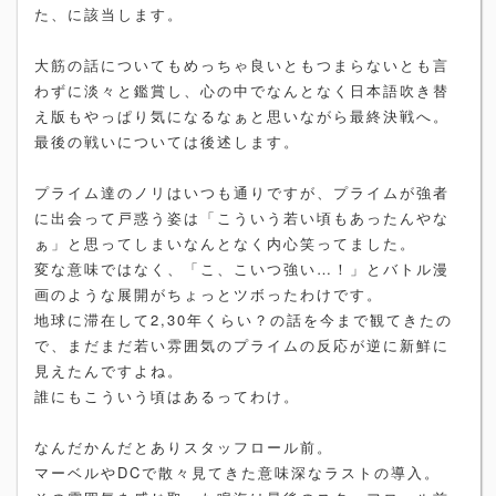
た、に該当します。
大筋の話についてもめっちゃ良いともつまらないとも言
わずに淡々と鑑賞し、心の中でなんとなく日本語吹き替
え版もやっぱり気になるなぁと思いながら最終決戦へ。
最後の戦いについては後述します。
プライム達のノリはいつも通りですが、プライムが強者
に出会って戸惑う姿は「こういう若い頃もあったんやな
ぁ」と思ってしまいなんとなく内心笑ってました。
変な意味ではなく、「こ、こいつ強い…！」とバトル漫
画のような展開がちょっとツボったわけです。
地球に滞在して2,30年くらい？の話を今まで観てきたの
で、まだまだ若い雰囲気のプライムの反応が逆に新鮮に
見えたんですよね。
誰にもこういう頃はあるってわけ。
なんだかんだとありスタッフロール前。
マーベルやDCで散々見てきた意味深なラストの導入。