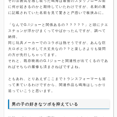
その雰囲気を感じ取った鳴海は最後のスタッフロール前
に何が起きるのかと期待していたわけですが、名刺の裏
に記載されていた名前を見て驚きと戸惑いで板挟みに。
「なんでG.Iジョーと関係あるの？？？？？」と頭にクエ
スチョンが浮かびまくってやばかったんですが、調べて
納得。
同じ玩具メーカーでのコラボは熱そうですが、あんな巨
大ロボとコラボして大丈夫なの？？と楽しさよりも疑問
の方が先行しちゃってます。
それと、既存映画のG.Iジョーと関連性が出てくるのであ
ればそちらの履修も済まさねばですよね。
ともあれ、とりあえずここまでトランスフォーマーも追
って来ているわけですから、関連作品も鳴海はしっかり
追っていこうと思います。
男の子の好きなツボを抑えている