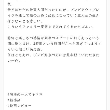
後。
最初はただの仕事人間だったものが、ゾンビアウトブレ
イクを通して娘のために必死になっていく主人公の生き
様がなんとも悲しい。
こういうファミリー要素まで入れてくるからズルい。
恐怖と楽しさの感情が列車のスピードの如くあっという
間に駆け抜け、2時間という時間がさっと過ぎてしまうく
らい心地よい疾走感。
何はともあれ、ゾンビ好きの方には是非観ていただきた
い一作。
#鳴海の一人でキネマ
#新感染
#映画レビュー