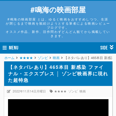
#鳴海の映画部屋
#鳴海の映画部屋 とは、ゆるく映画をおすすめしつつ、生涯
が閉じるまで映画を観続けようとする筆者による映画レビュー
ブログです。
オススメ作品、新作、旧作問わずどんどん観てから掲載してい
きます。
MENU
SIDE
ホーム
★★★★
ゾンビ
映画
【ネタバレあり】465本目 新感染
【ネタバレあり】465本目 新感染 ファイ
ナル・エクスプレス │ ゾンビ映画界に現れ
た超特急
2022年11月14日月曜日
★★★★
ゾンビ
映画