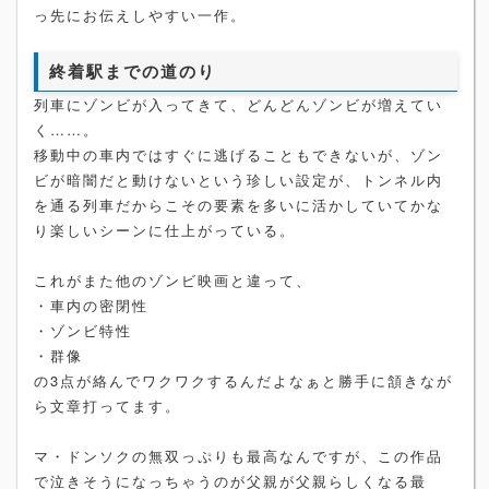
っ先にお伝えしやすい一作。
終着駅までの道のり
列車にゾンビが入ってきて、どんどんゾンビが増えてい
く……。
移動中の車内ではすぐに逃げることもできないが、ゾン
ビが暗闇だと動けないという珍しい設定が、トンネル内
を通る列車だからこその要素を多いに活かしていてかな
り楽しいシーンに仕上がっている。
これがまた他のゾンビ映画と違って、
・車内の密閉性
・ゾンビ特性
・群像
の3点が絡んでワクワクするんだよなぁと勝手に頷きなが
ら文章打ってます。
マ・ドンソクの無双っぷりも最高なんですが、この作品
で泣きそうになっちゃうのが父親が父親らしくなる最