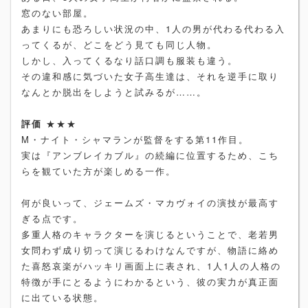
窓のない部屋。
あまりにも恐ろしい状況の中、1人の男が代わる代わる入
ってくるが、どこをどう見ても同じ人物。
しかし、入ってくるなり話口調も服装も違う。
その違和感に気づいた女子高生達は、それを逆手に取り
なんとか脱出をしようと試みるが……。
評価
★★★
M・ナイト・シャマランが監督をする第11作目。
実は『アンブレイカブル』の続編に位置するため、こち
らを観ていた方が楽しめる一作。
何が良いって、ジェームズ・マカヴォイの演技が最高す
ぎる点です。
多重人格のキャラクターを演じるということで、老若男
女問わず成り切って演じるわけなんですが、物語に絡め
た喜怒哀楽がハッキリ画面上に表され、1人1人の人格の
特徴が手にとるようにわかるという、彼の実力が真正面
に出ている状態。