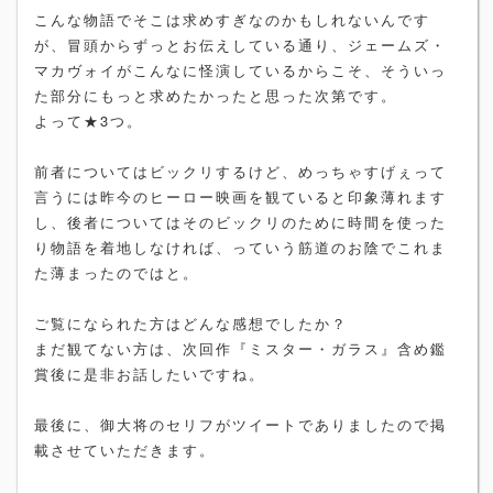
こんな物語でそこは求めすぎなのかもしれないんです
が、冒頭からずっとお伝えしている通り、ジェームズ・
マカヴォイがこんなに怪演しているからこそ、そういっ
た部分にもっと求めたかったと思った次第です。
よって★3つ。
前者についてはビックリするけど、めっちゃすげぇって
言うには昨今のヒーロー映画を観ていると印象薄れます
し、後者についてはそのビックリのために時間を使った
り物語を着地しなければ、っていう筋道のお陰でこれま
た薄まったのではと。
ご覧になられた方はどんな感想でしたか？
まだ観てない方は、次回作『ミスター・ガラス』含め鑑
賞後に是非お話したいですね。
最後に、御大将のセリフがツイートでありましたので掲
載させていただきます。