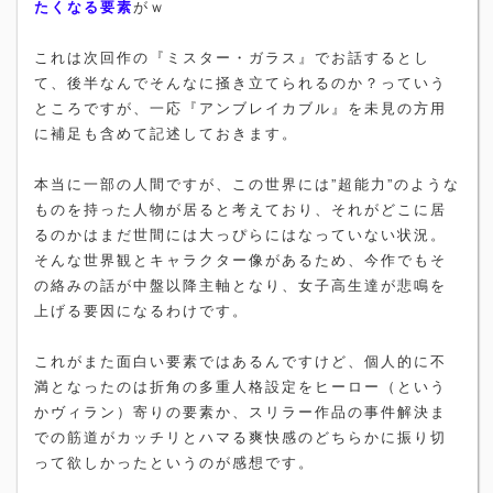
たくなる要素
がｗ
これは次回作の『ミスター・ガラス』でお話するとし
て、後半なんでそんなに掻き立てられるのか？っていう
ところですが、一応『アンブレイカブル』を未見の方用
に補足も含めて記述しておきます。
本当に一部の人間ですが、この世界には”超能力”のような
ものを持った人物が居ると考えており、それがどこに居
るのかはまだ世間には大っぴらにはなっていない状況。
そんな世界観とキャラクター像があるため、今作でもそ
の絡みの話が中盤以降主軸となり、女子高生達が悲鳴を
上げる要因になるわけです。
これがまた面白い要素ではあるんですけど、個人的に不
満となったのは折角の多重人格設定をヒーロー（という
かヴィラン）寄りの要素か、スリラー作品の事件解決ま
での筋道がカッチリとハマる爽快感のどちらかに振り切
って欲しかったというのが感想です。