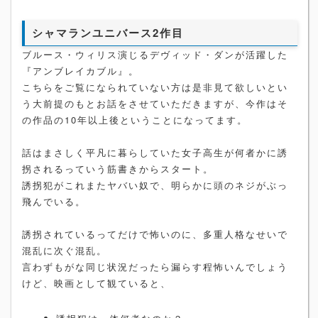
シャマランユニバース2作目
ブルース・ウィリス演じるデヴィッド・ダンが活躍した
『アンブレイカブル』。
こちらをご覧になられていない方は是非見て欲しいとい
う大前提のもとお話をさせていただきますが、今作はそ
の作品の10年以上後ということになってます。
話はまさしく平凡に暮らしていた女子高生が何者かに誘
拐されるっていう筋書きからスタート。
誘拐犯がこれまたヤバい奴で、明らかに頭のネジがぶっ
飛んでいる。
誘拐されているってだけで怖いのに、多重人格なせいで
混乱に次ぐ混乱。
言わずもがな同じ状況だったら漏らす程怖いんでしょう
けど、映画として観ていると、