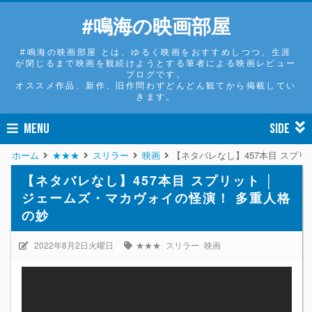
#鳴海の映画部屋
#鳴海の映画部屋 とは、ゆるく映画をおすすめしつつ、生涯
が閉じるまで映画を観続けようとする筆者による映画レビュー
ブログです。
オススメ作品、新作、旧作問わずどんどん観てから掲載してい
きます。
MENU
SIDE
ホーム
★★★
スリラー
映画
【ネタバレなし】457本目 スプリ
【ネタバレなし】457本目 スプリット │
ジェームズ・マカヴォイの怪演！ 多重人格
の妙
2022年8月2日火曜日
★★★
スリラー
映画