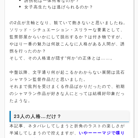
誘拐犯は一体何者なのか？
女子高生たちは逃げられるのか？
の2点が主軸となり、観ていて飽きないと思いましたね。
ソリッド・シチュエーション・スリラーな要素として、
監禁部屋からいかにして脱出するか？は付き物ですが、
やはり一番の魅力は何故こんなに人格がある人間が、誘
拐を行ったのか？
そして、その人格達が隠す”何か”の正体とは……。
中盤以降、文字通り何が起こるかわからない展開は流石
シャマラン監督作品だと思いました。
それまで批判を受けまくる作品ばかりだったので、初期
のシャマラン作品が好きな人にとっては結構好印象だっ
たような。
23人の人格…だけ？
本記事、ネタバレしてしまうと折角のラストの楽しさが
半減してしまうので控えますが、
いやーーーマジで喋り