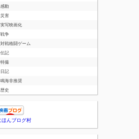
感動
災害
実写映画化
戦争
対戦格闘ゲーム
伝記
特撮
日記
鳴海非推奨
歴史
にほんブログ村