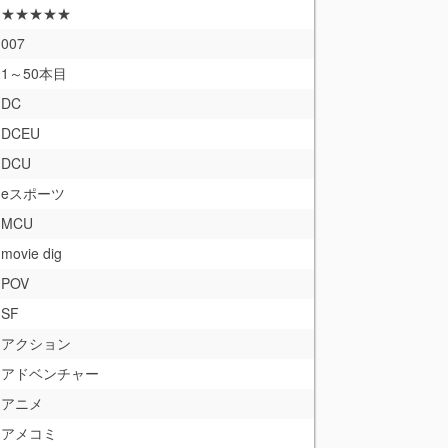
★★★★★
007
1～50本目
DC
DCEU
DCU
eスポーツ
MCU
movie dig
POV
SF
アクション
アドベンチャー
アニメ
アメコミ