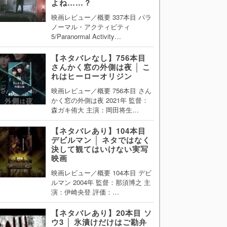
よね……？
映画レビュー／概要 337本目 パラ
ノーマル・アクティビティ
5/Paranormal Activity…
【ネタバレなし】756本目
さんかく窓の外側は夜 │ こ
れはヒーローオリジン
映画レビュー／概要 756本目 さん
かく窓の外側は夜 2021年 監督：
森ガキ侑大 主演：岡田将生…
【ネタバレあり】104本目
デビルマン │ ネタではなく
決して観てはいけない実写
映画
映画レビュー／概要 104本目 デビ
ルマン 2004年 監督：那須博之 主
演：伊崎央登 評価：…
【ネタバレあり】20本目 ソ
ウ3 │ 氷漬けだけはご勘弁