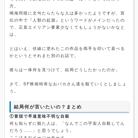
方。
鳴海同様に文句たらたらな人は多かったようですが、宣
伝の中で『人類の起源』というワードがメインだったの
で、正直エイリアン要素少なくてもしょうがないかなと
は。
とはいえ、伏線に塗れたこの作品を両手を叩いて喜べる
かというとそれまた別のお話で。
彼らは一体何を見つけて、結局どうしたかったのか。
さて、SF映画特有なおバカさん達を観ていくとしましょ
う。
結局何が言いたいの？まとめ
①冒頭で早速意味不明な自殺
何も知らずに観た人は、「なんでこの宇宙人自殺してん
だろう……」と思うでしょう。
ここはまだイージーモード。