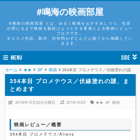
#鳴海の映画部屋
#鳴海の映画部屋 とは、ゆるく映画をおすすめしつつ、生涯
が閉じるまで映画を観続けようとする筆者による映画レビュー
ブログです。
オススメ作品、新作、旧作問わずどんどん観てから掲載してい
きます。
MENU
SIDE
ホーム
★★
SF
映画
354本目 プロメテウス／伏線塗れの謎、
354本目 プロメテウス／伏線塗れの謎、ま
とめます
2019年10月22日火曜日
2019/10/23
★★
SF
映画
映画レビュー／概要
354本目 プロメテウス/Aliens