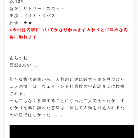
2012年
監督：リドリー・スコット
主演：ノオミ・ラパス
評価：★★
※今回は内容についてかなり触れます＆わりとグロめな内
容に触れます
あらすじ
西暦2089年。
新たな古代遺跡から、人類の起源に関する鍵を見つけた
二人の博士は、ウェイランド社選抜の宇宙調査団に抜擢
される。
一も二もなく参加することになった二人であったが、手
がかりを基に訪れた惑星は、決して人類を迎え入れるた
めの星ではなかった……。