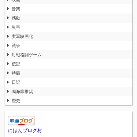
音楽
感動
災害
実写映画化
戦争
対戦格闘ゲーム
伝記
特撮
日記
鳴海非推奨
歴史
にほんブログ村