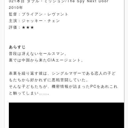
321本目 ダブル・ミッション/The Spy Next Door
2010年
監督：ブライアン・レヴァント
主演：ジャッキー・チェン
評価：★★★
あらすじ
普段は冴えないセールスマン。
裏では中国から来たCIAエージェント。
表裏を繰り返す彼は、シングルマザーである恋人の子ど
もたちから好かれずに悪戦苦闘していた。
そんな子どもたちが、機密情報が詰まったPCをあれこれ
と触ってしまい……。