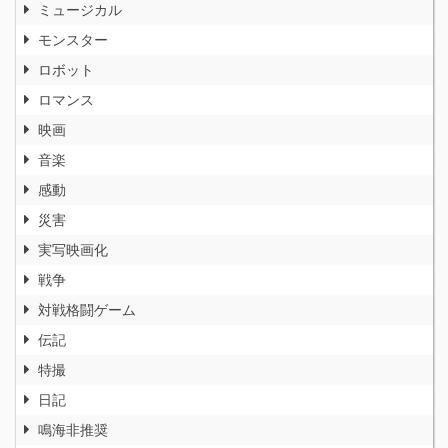
ミュージカル
モンスター
ロボット
ロマンス
映画
音楽
感動
災害
実写映画化
戦争
対戦格闘ゲーム
伝記
特撮
日記
鳴海非推奨