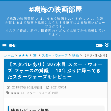
#鳴海の映画部屋
#鳴海の映画部屋 とは、ゆるく映画をおすすめしつつ、生涯
が閉じるまで映画を観続けようとする筆者による映画レビュー
ブログです。
オススメ作品、新作、旧作問わずどんどん観てから掲載してい
きます。
MENU
SIDE
ホーム
★★★
SF
スター・ウォーズ
映画
【ネタバレあり】3
【ネタバレあり】307本目 スター・ウォー
ズ フォースの覚醒 │ 10年ぶりに帰ってき
たスターウォーズをレビュー
2019年5月20日月曜日
2021/05/04
★★★
SF
スター・ウォーズ
映画
映画レビュー／概要