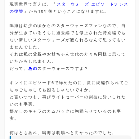
現実世界で言えば、『
スターウォーズ エピソード3 シス
の復讐
』から10年後ということになりますね。
鳴海は幼少の頃からのスターウォーズファンなので、自
分が生きているうちに過去編でも修正された特別編でも
ない新しいスターウォーズが観られるなんて思ってもい
ませんでした。
それは私の父親やお爺ちゃん世代の方々も同様に思って
いたかもしれません。
だって、
あの
スターウォーズですよ？
キレイにエピソード6で締めたのに、変に続編作られてご
ちゃごちゃしても困るじゃないですか。
と言いつつも、再びライトセーバーの剣技に酔いしれた
いのも事実。
懐かしのキャラのカムバックに胸踊らせているのも事
実。
何はともあれ、鳴海は劇場へと向かったのでした。