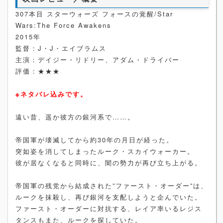
307本目 スターウォーズ フォースの覚醒/Star
Wars:The Force Awakens
2015年
監督：J・J・エイブラムス
主演：デイジー・リドリー、アダム・ドライバー
評価：★★★
※ネタバレ込みです。
遠い昔、遥か彼方の銀河系で……。
帝国軍が壊滅してから約30年の月日が経った。
突如姿を消してしまったルーク・スカイウォーカー。
彼が居なくなると同時に、闇の勢力が再び立ち上がる。
帝国軍の残党から結成された”ファースト・オーダー”は、
ルークを抹殺し、再び銀河を支配しようと企んでいた。
ファースト・オーダーに対抗する、レイア率いるレジス
タンスもまた、ルークを探していた。