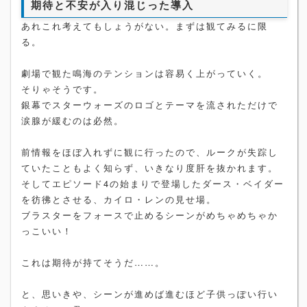
期待と不安が入り混じった導入
あれこれ考えてもしょうがない。まずは観てみるに限
る。
劇場で観た鳴海のテンションは容易く上がっていく。
そりゃそうです。
銀幕でスターウォーズのロゴとテーマを流されただけで
涙腺が緩むのは必然。
前情報をほぼ入れずに観に行ったので、ルークが失踪し
ていたこともよく知らず、いきなり度肝を抜かれます。
そしてエピソード4の始まりで登場したダース・ベイダー
を彷彿とさせる、カイロ・レンの見せ場。
ブラスターをフォースで止めるシーンがめちゃめちゃか
っこいい！
これは期待が持てそうだ……。
と、思いきや、シーンが進めば進むほど子供っぽい行い