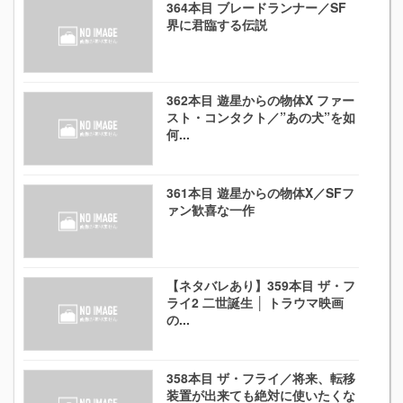
364本目 ブレードランナー／SF
界に君臨する伝説
362本目 遊星からの物体X ファー
スト・コンタクト／”あの犬”を如
何...
361本目 遊星からの物体X／SFフ
ァン歓喜な一作
【ネタバレあり】359本目 ザ・フ
ライ2 二世誕生 │ トラウマ映画
の...
358本目 ザ・フライ／将来、転移
装置が出来ても絶対に使いたくな