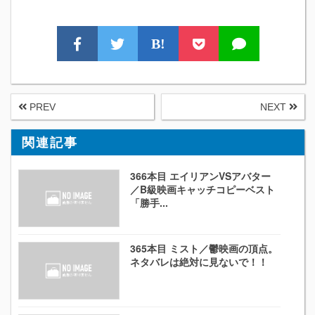
B!
PREV
NEXT
関連記事
366本目 エイリアンVSアバター
／B級映画キャッチコピーベスト
「勝手...
365本目 ミスト／鬱映画の頂点。
ネタバレは絶対に見ないで！！