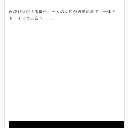
再び戦乱が迫る最中、一人の女性が辺境の星で、一体の
ドロイドと出会う……。