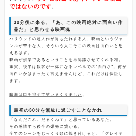
ではないのです
。
30分後に来る、「あ、この映画絶対に面白い作
品だ」と思わせる映画魂
ハリウッドの超大作が胃もたれする人、映画というジャ
ンルが苦手な人、そういう人こそこの映画は面白いと思
えるはず。
映画が娯楽であるということを再認識させてくれる程。
事実、後半は観客が一体になるレベルでの”面白さ”。何が
面白いかはまったく言えませんけど、これだけは保証し
ます。
鳴海は口を抑えて笑いまくりました
。
最初の30分を無駄に過ごすことなかれ
「なんだこれ、だるくね？」と思っているあなた。
その感情すら後半の爆発に繋がる。
全てのシーンをじっくり頭に焼き付けると、「グレイテ