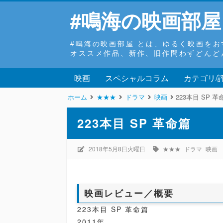
#鳴海の映画部屋
#鳴海の映画部屋 とは、ゆるく映画を
オススメ作品、新作、旧作問わずどんど
映画
スペシャルコラム
カテゴリ/
ホーム
★★★
ドラマ
映画
223本目 SP 革
223本目 SP 革命篇
2018年5月8日火曜日
★★★
ドラマ
映画
映画レビュー／概要
223本目 SP 革命篇
2011年