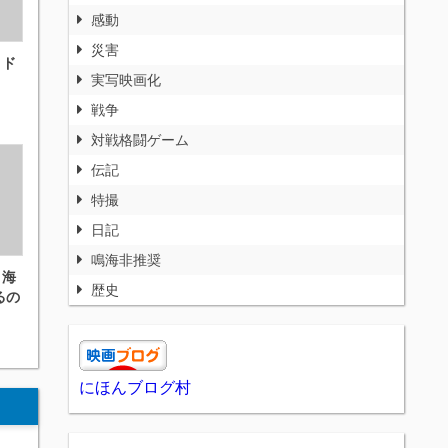
感動
災害
 ド
実写映画化
戦争
対戦格闘ゲーム
伝記
特撮
日記
鳴海非推奨
 海
歴史
るの
にほんブログ村