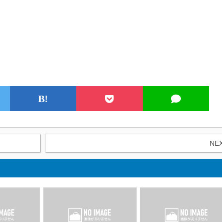
B!
NE