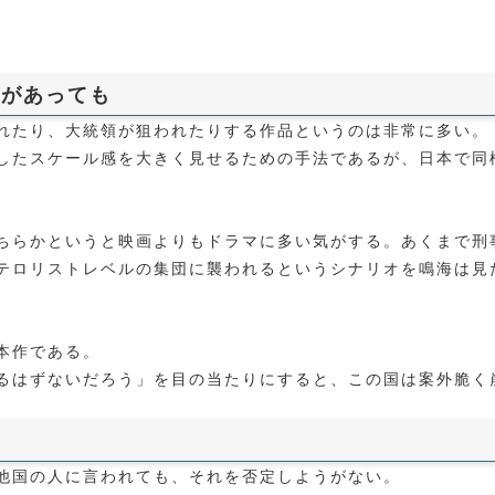
とがあっても
れたり、大統領が狙われたりする作品というのは非常に多い。
したスケール感を大きく見せるための手法であるが、日本で同
ちらかというと映画よりもドラマに多い気がする。あくまで刑
テロリストレベルの集団に襲われるというシナリオを鳴海は見
本作である。
るはずないだろう」を目の当たりにすると、この国は案外脆く
。
他国の人に言われても、それを否定しようがない。