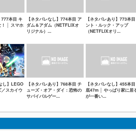
777本目 キ
【ネタバレなし】774本目 ア
【ネタバレあり】773本目
！ │ スマホ
ダム＆アダム（NETFLIXオ
ント・ルック・アップ
リジナル）...
（NETFLIXオリ...
なし】LEGO
【ネタバレあり】768本目 チ
【ネタバレなし】455本目
ズ／スカイウ
ューズ・オア・ダイ：恐怖の
底47m │ やっぱり家に居
サバイバルゲー...
が一番い...