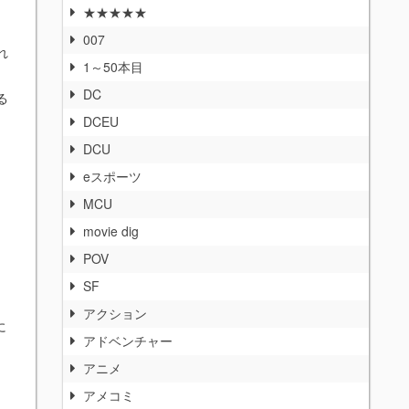
★★★★★
007
れ
1～50本目
DC
る
DCEU
DCU
、
eスポーツ
MCU
movie dig
POV
SF
アクション
に
アドベンチャー
アニメ
アメコミ