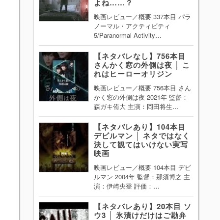
よね……？
映画レビュー／概要 337本目 パラ
ノーマル・アクティビティ
5/Paranormal Activity…
【ネタバレなし】756本目
さんかく窓の外側は夜 │ こ
れはヒーローオリジン
映画レビュー／概要 756本目 さん
かく窓の外側は夜 2021年 監督：
森ガキ侑大 主演：岡田将生…
【ネタバレあり】104本目
デビルマン │ ネタではなく
決して観てはいけない実写
映画
映画レビュー／概要 104本目 デビ
ルマン 2004年 監督：那須博之 主
演：伊崎央登 評価：…
【ネタバレあり】20本目 ソ
ウ3 │ 氷漬けだけはご勘弁