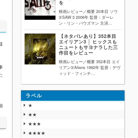
を
映画レビュー／概要 20本目 ソウ
3/SAW 3 2006年 監督：ダーレ
ン・リン・バウズマン 主演…
【ネタバレあり】352本目
エイリアン3 │ ヒックスも
様
ニュートもサヨナラした三
作目をレビュー
映画レビュー／概要 352本目 エイ
事
リアン3/Aliens 1992年 監督：デヴ
ィッド・フィンチ…
た
ラベル
★
崩
★★
★★★
★★★★