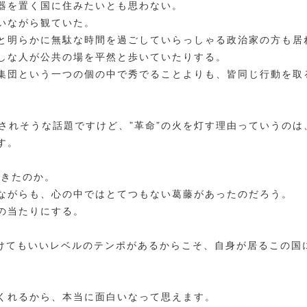
器を置く国に住みたいとも思わない。
いながら観ていた。
と明らかに無駄な時間を過ごしていらっしゃる政治家の方も居
しな人が公共の場を平然と歩いていたりする。
集団という一つの個の中で秀でることよりも、皆同じ行動を取
されそうな話題ですけど、”革命”の火を灯す理由っていうのは
す。
てきたのか。
ながらも、心の中ではとてつもない葛藤があったのだろう。
の当たりにする。
付けてもいいレベルのテンポがあるからこそ、自身が居るこの国
くれるから、本当に面白いなって思えます。