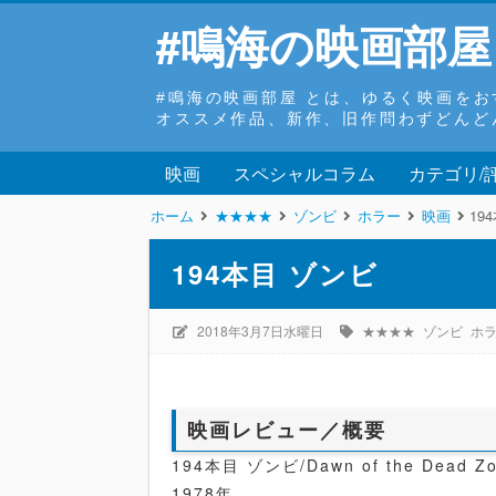
#鳴海の映画部屋
#鳴海の映画部屋 とは、ゆるく映画を
オススメ作品、新作、旧作問わずどんど
映画
スペシャルコラム
カテゴリ/
ホーム
★★★★
ゾンビ
ホラー
映画
19
194本目 ゾンビ
2018年3月7日水曜日
★★★★
ゾンビ
ホ
映画レビュー／概要
194本目 ゾンビ/Dawn of the Dead Z
1978年