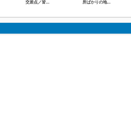
交差点／皆...
所ばかりの地...