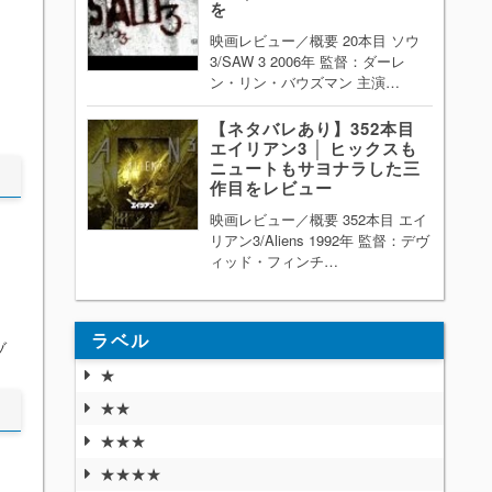
を
映画レビュー／概要 20本目 ソウ
3/SAW 3 2006年 監督：ダーレ
ン・リン・バウズマン 主演…
【ネタバレあり】352本目
エイリアン3 │ ヒックスも
ニュートもサヨナラした三
作目をレビュー
映画レビュー／概要 352本目 エイ
リアン3/Aliens 1992年 監督：デヴ
ィッド・フィンチ…
。
ラベル
ゾ
★
★★
★★★
★★★★