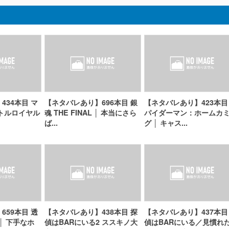
434本目 マ
【ネタバレあり】696本目 銀
【ネタバレあり】423本目
トルロイヤル
魂 THE FINAL │ 本当にさら
パイダーマン：ホームカ
ば...
グ │ キャス...
659本目 透
【ネタバレあり】438本目 探
【ネタバレあり】437本目
 │ 下手なホ
偵はBARにいる2 ススキノ大
偵はBARにいる／見慣れ