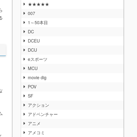
★★★★★
ら
007
る
1～50本目
DC
DCEU
DCU
eスポーツ
MCU
movie dig
POV
な
SF
アクション
ム
アドベンチャー
アニメ
アメコミ
く