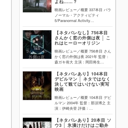
よね……？
映画レビュー／概要 337本目 パラ
ノーマル・アクティビティ
5/Paranormal Activity…
【ネタバレなし】756本目
さんかく窓の外側は夜 │ こ
れはヒーローオリジン
映画レビュー／概要 756本目 さん
かく窓の外側は夜 2021年 監督：
森ガキ侑大 主演：岡田将生…
【ネタバレあり】104本目
デビルマン │ ネタではなく
決して観てはいけない実写
映画
映画レビュー／概要 104本目 デビ
ルマン 2004年 監督：那須博之 主
演：伊崎央登 評価：…
【ネタバレあり】20本目 ソ
ウ3 │ 氷漬けだけはご勘弁