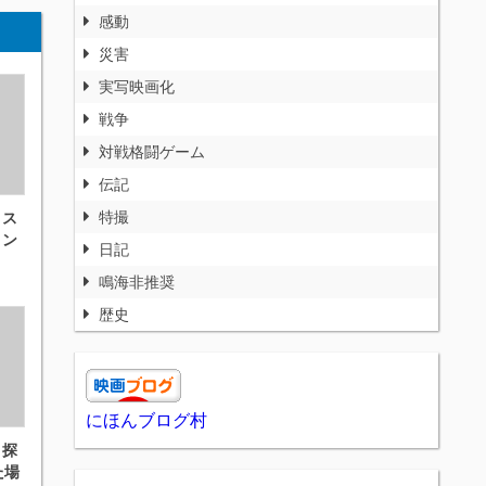
感動
災害
実写映画化
戦争
対戦格闘ゲーム
伝記
特撮
 ス
ミン
日記
鳴海非推奨
歴史
にほんブログ村
 探
た場