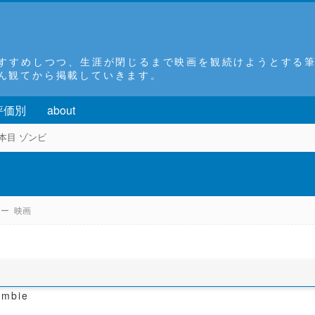
おすすめしつつ、生涯が閉じるまで映画を観続けようとする
ん観てから掲載していきます。
評価別
about
4本目 ゾンビ
ラー
映画
ombie