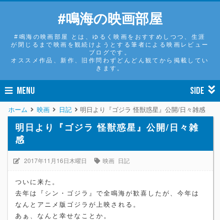
#鳴海の映画部屋
#鳴海の映画部屋 とは、ゆるく映画をおすすめしつつ、生涯
が閉じるまで映画を観続けようとする筆者による映画レビュー
ブログです。
オススメ作品、新作、旧作問わずどんどん観てから掲載してい
きます。
MENU
SIDE
ホーム
映画
日記
明日より『ゴジラ 怪獣惑星』公開/日々雑感
明日より『ゴジラ 怪獣惑星』公開/日々雑
感
2017年11月16日木曜日
映画
日記
ついに来た。
去年は『シン・ゴジラ』で全鳴海が歓喜したが、今年は
なんとアニメ版ゴジラが上映される。
あぁ、なんと幸せなことか。